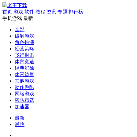
首页
游戏
软件
教程
资讯
专题
排行榜
手机游戏
最新
全部
破解游戏
角色扮演
经营策略
飞行射击
体育竞速
经典消除
休闲益智
其他游戏
动作跑酷
网络游戏
塔防精选
加速器
最新
最热