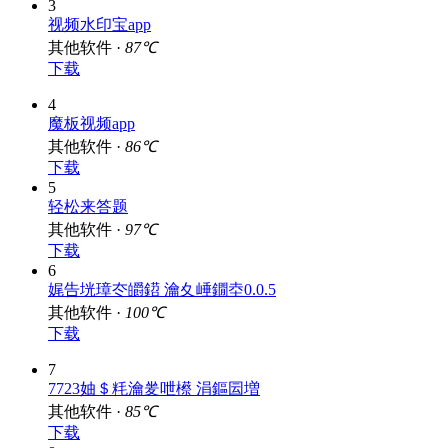
3
视频水印宝app
其他软件 ·
87℃
下载
4
魔板视频app
其他软件 ·
86℃
下载
5
轻松来答题
其他软件 ·
97℃
下载
6
娓告垙璋冭皭鍣 瀹夊崜鐗坴0.0.5
其他软件 ·
100℃
下载
7
7723妯＄粍瀹夎呭櫒 涓鏂囩増
其他软件 ·
85℃
下载